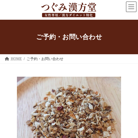
コ
ナ
ン
ビ
テ
ゲ
ン
ー
ツ
シ
へ
ョ
ご予約・お問い合わせ
ス
ン
キ
に
ッ
移
プ
動
HOME
ご予約・お問い合わせ